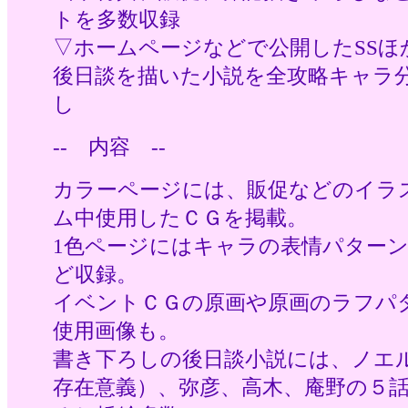
トを多数収録
▽ホームページなどで公開したSSほ
後日談を描いた小説を全攻略キャラ
し
-- 内容 --
カラーページには、
販促などのイラ
ム中使用したＣＧを掲載。
1色ページにはキャラの表情パター
ど収録。
イベントＣＧの原画や原画のラフパ
使用画像も。
書き下ろしの後日談小説には、ノエ
存在意義）、弥彦、高木、庵野の５