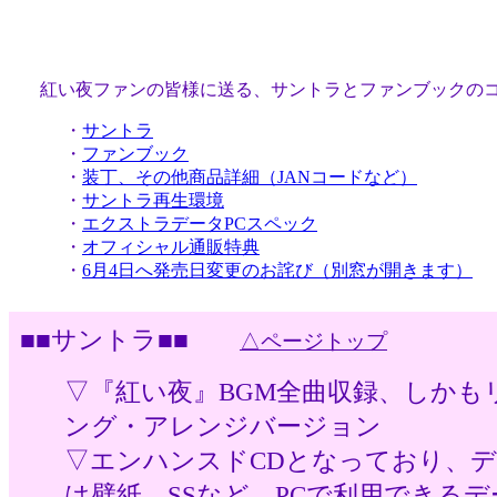
紅い夜ファンの皆様に送る、サントラとファンブックの
・
サントラ
・
ファンブック
・
装丁、その他商品詳細（JANコードなど）
・
サントラ再生環境
・
エクストラデータPCスペック
・
オフィシャル通販特典
・
6月4日へ発売日変更のお詫び（別窓が開きます）
■■サントラ■■
△ページトップ
▽『紅い夜』BGM全曲収録、しかも
ング・アレンジバージョン
▽エンハンスドCDとなっており、
は壁紙、SSなど、PCで利用できる